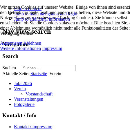
Wir nutzen Cookies auf unserer Website. Einige von ihnen sind essenzie
Skip to content
den Betrieb der Seite, während andere uns helfen, diese Website und d
Jump to main navigation and login
Nutzererfahrung zu verbessern (Tracking Cookies). Sie können selbst
Jump to additional information
entscheiden, ob Sie die Cookies zulassen möchten. Bitte beachten Sie, 
einer Ablehnung womöglich nicht mehr alle Funktionalitäten der Seite 
Nav view search
Verfügung stehen.
Akzeptieren
Ablehnen
Navigation
Weitere Informationen
Impressum
Search
Suchen ...
Aktuelle Seite:
Startseite
Verein
Jubi 2026
Verein
Vorstandschaft
Veranstaltungen
Fotogalerie
Kontakt / Info
Kontakt / Impressum