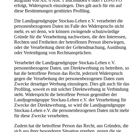
aufgrund von Art. 6 Abs. 1 Buchstaben e oder f DS-GVO
erfolgt, Widerspruch einzulegen. Dies gilt auch für ein auf
diese Bestimmungen gestütztes Profiling.
Die Landjugendgruppe Stockau-Lehen e.V. verarbeitet die
personenbezogenen Daten im Falle des Widerspruchs nicht
mehr, es sei denn, wir können zwingende schutzwürdige
Gründe für die Verarbeitung nachweisen, die den Interessen,
Rechten und Freiheiten der betroffenen Person überwiegen,
oder die Verarbeitung dient der Geltendmachung, Ausübung
oder Verteidigung von Rechtsansprüchen.
Verarbeitet die Landjugendgruppe Stockau-Lehen e.V.
personenbezogene Daten, um Direktwerbung zu betreiben, so
hat die betroffene Person das Recht, jederzeit Widerspruch
gegen die Verarbeitung der personenbezogenen Daten zum
Zwecke derartiger Werbung einzulegen. Dies gilt auch für das
Profiling, soweit es mit solcher Direktwerbung in Verbindung
steht. Widerspricht die betroffene Person gegenüber der
Landjugendgruppe Stockau-Lehen e.V. der Verarbeitung für
Zwecke der Direktwerbung, so wird die Landjugendgruppe
Stockau-Lehen e.V. die personenbezogenen Daten nicht mehr
für diese Zwecke verarbeiten.
Zudem hat die betroffene Person das Recht, aus Gründen, die
sich aus ihrer besonderen Situation ergeben, gegen die sie