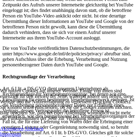
Zeitpunkt des Aufrufs unserer Internetseite gleichzeitig bei YouTube
eingeloggt ist; dies findet unabhängig davon statt, ob die betroffene
Person ein YouTube-Video anklickt oder nicht. Ist eine derartige
Übermittlung dieser Informationen an YouTube und Google von der
betroffenen Person nicht gewollt, kann diese die Übermittlung
dadurch verhindern, dass sie sich vor einem Aufruf unserer
Internetseite aus ihrem YouTube-Account ausloggt.
Die von YouTube veröffentlichten Datenschutzbestimmungen, die
unter https://www.google.de/intl/de/policies/privacy/ abrufbar sind,
geben Aufschluss über die Erhebung, Verarbeitung und Nutzung
personenbezogener Daten durch YouTube und Google.
Rechtsgrundlage der Verarbeitung
Art. 6 I lit. a DS-GVO dient unserem Unternehmen als
Wir nutzen Cookies auf unserer Website. Einige von ihnen sind
Rechtsgrundlage für Verarbeitungsvorgänge, bei denen wir eine
essenziell für den Betrieb der Seite, während andere uns helfen, diese
Einwilligung für einen bestimmten Verarbeitungszweck einholen. Ist
Website und die Nutzererfahrung zu verbessern (Tracking Cookies).
die Verarbeitung personenbezogener Daten zur Erfüllung eines
Sie können selbst entscheiden, ob Sie die Cookies zulassen möchten.
Vertrags, dessen Vertragspartei die betroffene Person ist,
Bitte beachten Sie, dass bei einer Ablehnung womöglich nicht mehr
erforderlich, wie dies beispielsweise bei Verarbeitungsvorgängen der
alle Funktionalitäten der Seite zur Verfügung stehen.
Fall ist, die für eine Lieferung von Waren oder die Erbringung einer
sonstigen Leistung oder Gegenleistung notwendig sind, so beruht
Akzeptieren
Ablehnen
die Verarbeitung auf Art. 6 I lit. b DS-GVO. Gleiches gilt für solche
Impressum