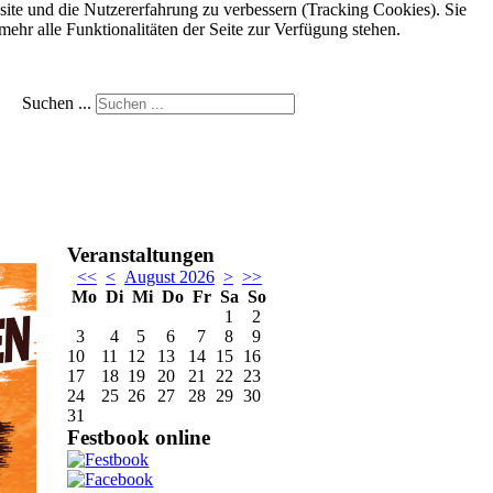
bsite und die Nutzererfahrung zu verbessern (Tracking Cookies). Sie
ehr alle Funktionalitäten der Seite zur Verfügung stehen.
Suchen ...
Veranstaltungen
<<
<
August 2026
>
>>
Mo
Di
Mi
Do
Fr
Sa
So
1
2
3
4
5
6
7
8
9
10
11
12
13
14
15
16
17
18
19
20
21
22
23
24
25
26
27
28
29
30
31
Festbook online